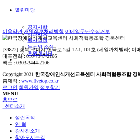
열린마당
공지사항
이용약관
개인정보처리방침
이메일무단수집거부
사진마당
행사일정
뉴스와 소식
[39872] 경북 구미시 형곡로 5길 12-1, 101호 (세일까치빌라) 이메일 :
후원게시판
대표전화 : 010-7347-2106
팩스 : 0303-3444-2106
Copyright
2021
한국장애인식개선교육센터 사회적협동조합 경
홈제작 :
www.fivetop.co.kr
로그인
회원가입
정보찾기
MENU
홈으로
센터소개
설립목적
연 혁
강사진소개
찾아오시는길