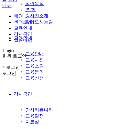
설립목적
메뉴
연 혁
강사진소개
메인
찾아오시는길
센터소개
교육안내
강사공간
교육안내
열린마당
Login
교육안내
회원 로그인
교육사진
교육소감
> 로그인
교육문의
로그인
교육신청
강사공간
강사커뮤니티
교육일정
자료실