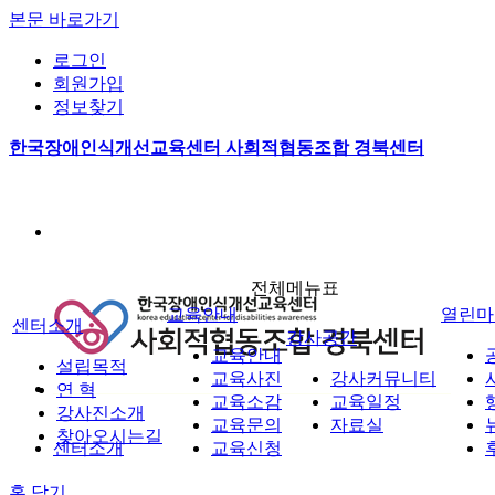
본문 바로가기
로그인
회원가입
정보찾기
한국장애인식개선교육센터 사회적협동조합 경북센터
전체메뉴표
교육안내
열린마
센터소개
강사공간
교육안내
설립목적
교육사진
강사커뮤니티
연 혁
교육소감
교육일정
강사진소개
교육문의
자료실
찾아오시는길
센터소개
교육신청
홈
닫기