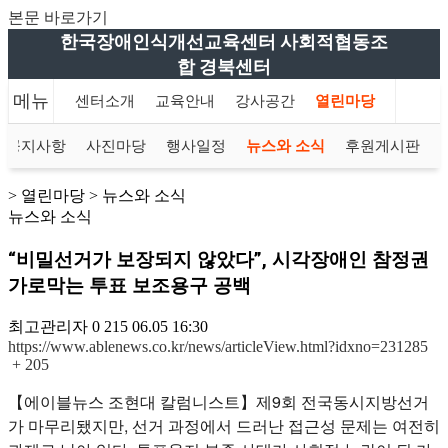
본문 바로가기
한국장애인식개선교육센터 사회적협동조
합 경북센터
메뉴
메인
센터소개
교육안내
강사공간
열린마당
공지사항
사진마당
행사일정
뉴스와 소식
후원게시판
> 열린마당 > 뉴스와 소식
뉴스와 소식
“비밀선거가 보장되지 않았다”, 시각장애인 참정권
가로막는 투표 보조용구 공백
최고관리자
0
215
06.05 16:30
https://www.ablenews.co.kr/news/articleView.html?idxno=231285
+ 205
【에이블뉴스 조현대 칼럼니스트】제9회 전국동시지방선거
가 마무리됐지만, 선거 과정에서 드러난 접근성 문제는 여전히