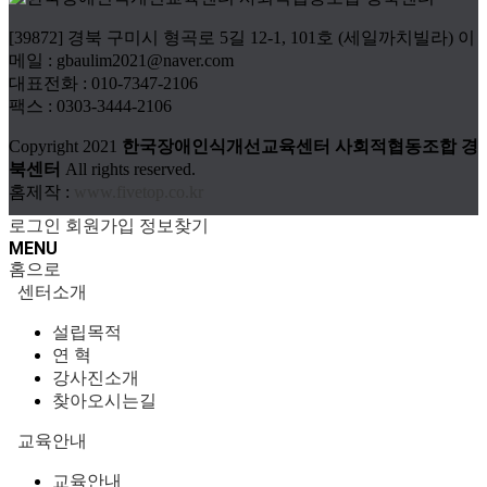
[39872] 경북 구미시 형곡로 5길 12-1, 101호 (세일까치빌라) 이
메일 : gbaulim2021@naver.com
대표전화 : 010-7347-2106
팩스 : 0303-3444-2106
Copyright
2021
한국장애인식개선교육센터 사회적협동조합 경
북센터
All rights reserved.
홈제작 :
www.fivetop.co.kr
로그인
회원가입
정보찾기
MENU
홈으로
센터소개
설립목적
연 혁
강사진소개
찾아오시는길
교육안내
교육안내