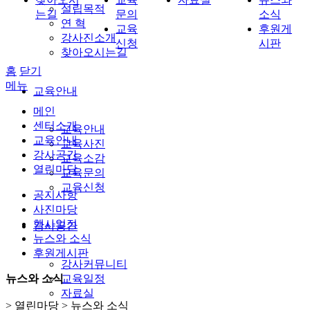
설립목적
는길
문의
소식
연 혁
교육
후원게
강사진소개
신청
시판
찾아오시는길
홈
닫기
메뉴
교육안내
메인
센터소개
교육안내
교육안내
교육사진
강사공간
교육소감
열린마당
교육문의
교육신청
공지사항
사진마당
행사일정
강사공간
뉴스와 소식
후원게시판
강사커뮤니티
뉴스와 소식
교육일정
자료실
> 열린마당 > 뉴스와 소식