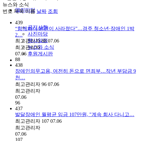
뉴스와 소식
열린마당
번호
제목
이름
날짜
조회
439
공지사항
“함께하니 편견이 사라졌다”…경주 청소년·장애인 1박
사진마당
2…
행사일정
최고관리자
88
07.06
뉴스와 소식
최고관리자
07.06
후원게시판
88
438
장애인의무고용, 여전히 돈으로 면죄부…작년 부담금 9
천…
최고관리자
96
07.06
최고관리자
07.06
96
437
발달장애인 월평균 임금 107만원, "계속 회사 다니고…
최고관리자
107
07.06
최고관리자
07.06
107