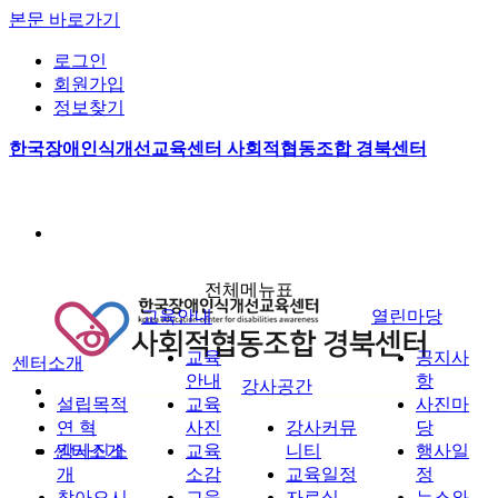
본문 바로가기
로그인
회원가입
정보찾기
한국장애인식개선교육센터 사회적협동조합 경북센터
전체메뉴표
교육안내
열린마당
교육
공지사
센터소개
안내
항
강사공간
설립목적
교육
사진마
연 혁
사진
강사커뮤
당
센터소개
강사진소
교육
니티
행사일
개
소감
교육일정
정
찾아오시
교육
자료실
뉴스와