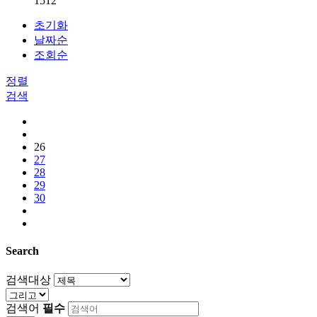
1512
초기화
날짜순
조회순
정렬
검색
26
27
28
29
30
Search
검색대상
검색어
필수