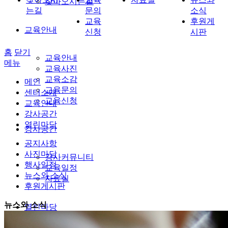
찾아오시는길
는길
문의
소식
교육
후원게
교육안내
신청
시판
홈
닫기
교육안내
메뉴
교육사진
교육소감
메인
교육문의
센터소개
교육신청
교육안내
강사공간
열린마당
강사공간
공지사항
사진마당
강사커뮤니티
행사일정
교육일정
뉴스와 소식
자료실
후원게시판
뉴스와 소식
열린마당