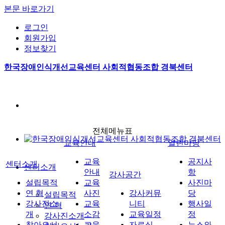
본문 바로가기
로그인
회원가입
정보찾기
한국장애인식개선교육센터 사회적협동조합 경북센터
전체메뉴표
교육안내
열린마당
교육
공지사
센터소개
센터소개
안내
항
강사공간
설립목적
교육
사진마
연 혁
사진
강사커뮤
당
설립목적
강사진소
교육
니티
행사일
연 혁
개
소감
교육일정
정
강사진소개
찾아오시
교육
자료실
뉴스와