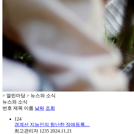
공지사항
사진마당
행사일정
뉴스와 소식
후원게시판
> 열린마당 > 뉴스와 소식
뉴스와 소식
번호
제목
이름
날짜
조회
124
경계선 지능인의 험난한 장애등록…
최고관리자
1235
2024.11.21