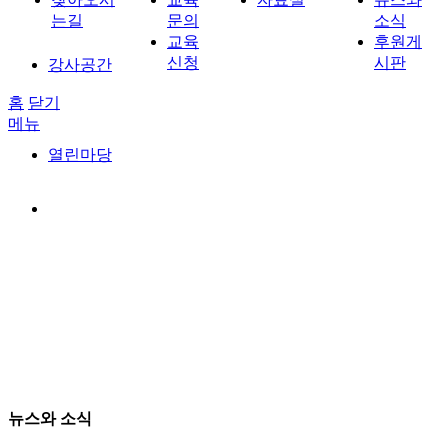
는길
문의
소식
교육
후원게
신청
시판
강사공간
홈
닫기
메뉴
열린마당
뉴스와 소식