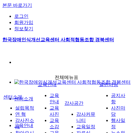
본문 바로가기
로그인
회원가입
정보찾기
한국장애인식개선교육센터 사회적협동조합 경북센터
전체메뉴표
교육안내
열린마당
교육
공지사
센터소개
센터소개
안내
항
강사공간
설립목적
교육
사진마
연 혁
사진
강사커뮤
당
강사진소
교육
니티
행사일
교육안내
개
소감
교육일정
정
찾아오시
교육
자료실
뉴스와