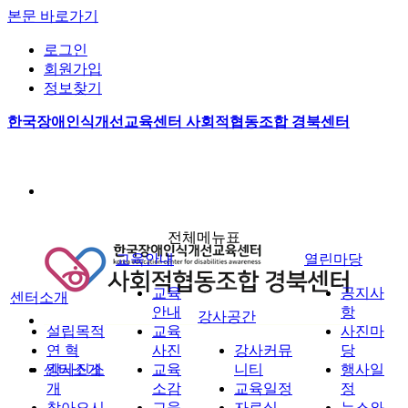
본문 바로가기
로그인
회원가입
정보찾기
한국장애인식개선교육센터 사회적협동조합 경북센터
전체메뉴표
교육안내
열린마당
교육
공지사
센터소개
안내
항
강사공간
설립목적
교육
사진마
연 혁
사진
강사커뮤
당
센터소개
강사진소
교육
니티
행사일
개
소감
교육일정
정
찾아오시
교육
자료실
뉴스와