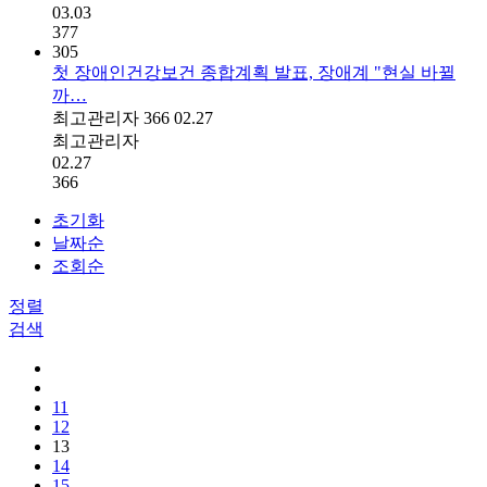
03.03
377
305
첫 장애인건강보건 종합계획 발표, 장애계 "현실 바뀔
까…
최고관리자
366
02.27
최고관리자
02.27
366
초기화
날짜순
조회순
정렬
검색
11
12
13
14
15