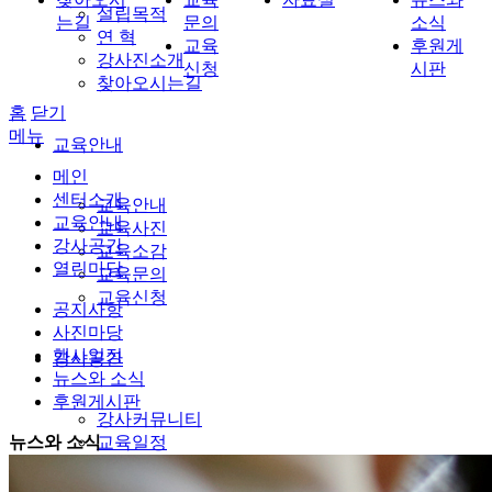
설립목적
는길
문의
소식
연 혁
교육
후원게
강사진소개
신청
시판
찾아오시는길
홈
닫기
메뉴
교육안내
메인
센터소개
교육안내
교육안내
교육사진
강사공간
교육소감
열린마당
교육문의
교육신청
공지사항
사진마당
행사일정
강사공간
뉴스와 소식
후원게시판
강사커뮤니티
뉴스와 소식
교육일정
자료실